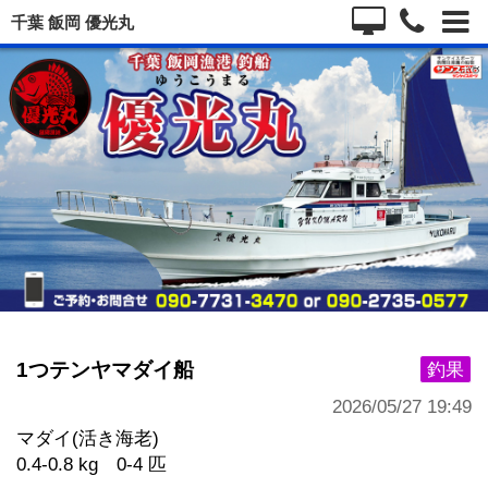
千葉 飯岡 優光丸
1つテンヤマダイ船
釣果
2026/05/27 19:49
マダイ(活き海老)
0.4-0.8 kg 0-4 匹