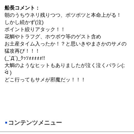
船長コメント：
朝のうちウネリ残りつつ、ポツポツと本命上がる！
しかし続かず(泣)
ポイント絞りアタック！！
花鯛やトラフグ、ホウボウ等のゲスト含め
お土産タイム入ったか！？と思いきやまさかのサメの
猛攻再び！！！
(_`Д´)_ｸｯｿｫｫｫｫｫ!!
大鯛のようなヒットもありましたが泣く泣くバラシ(;
ᐛ )
どこ行ってもサメが邪魔だッ！！！
コンテンツメニュー