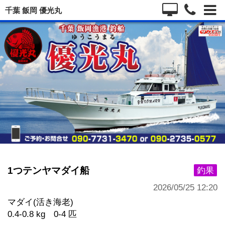
千葉 飯岡 優光丸
1つテンヤマダイ船
釣果
2026/05/25 12:20
マダイ(活き海老)
0.4-0.8 kg 0-4 匹