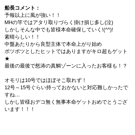
船長コメント：
予報以上に風が強い！！
MHの竿ではアタリ取りづらく掛け損じ多し(泣)
しかしそんな中でも皆様本命確保していく!(^^)!
素晴らしい！！
中盤あたりから良型主体で本命上がり始め
ポツポツとしたヒットではありますがキロ超もゲット
★
最後の最後で怒涛の真鯛ゾーンに入ったお客様も！？
オモリは10号ではほぼそこ取れず！
12号～15号ぐらい持っておかないと対応難しかったで
すね…
しかし皆様おデコ無く無事本命ゲットおめでとうござ
います！！！