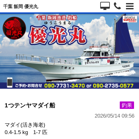
千葉 飯岡 優光丸
1つテンヤマダイ船
釣果
2026/05/14 09:56
マダイ(活き海老)
0.4-1.5 kg 1-7 匹