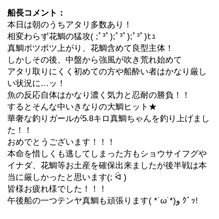
船長コメント：
本日は朝のうちアタリ多数あり！
相変わらず花鯛の猛攻( ;ﾟ³ﾟ);ﾟ³ﾟ);ﾟ³ﾟ)ﾋｭ
真鯛ポツポツ上がり、花鯛含めて良型主体！
しかしその後、中盤から強風が吹き荒れ始めて
アタリ取りにくく初めての方や船酔い者はかなり厳し
い状況に…ッ！
魚の反応自体はかなり濃く気力と忍耐の勝負！！
するとそんな中いきなりの大鯛ヒット★
華奢な釣りガールが5.8キロ真鯛ちゃんを釣り上げまし
た！！
おめでとうございます！！！
本命を惜しくも逃してしまった方もショウサイフグや
イナダ、花鯛等お土産を確保出来ましたが後半戦は本
当に厳しかったと思います(; ᐛ )
皆様お疲れ様でした！！！
午後船の一つテンヤ真鯛も頑張ります( *˙ω˙*)و ｸﾞｯ!